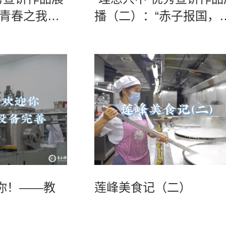
以青春之我，
播（二）：“赤子报国，
盏永不熄灭的教育明灯”
你！——教
莲峰美食记（二）