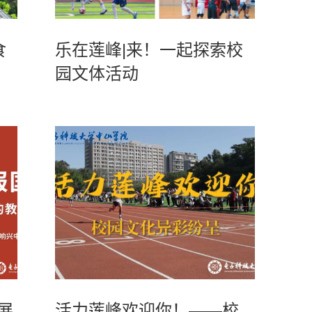
食
乐在莲峰|来！一起探索校
园文体活动
展
活力莲峰欢迎你！——校