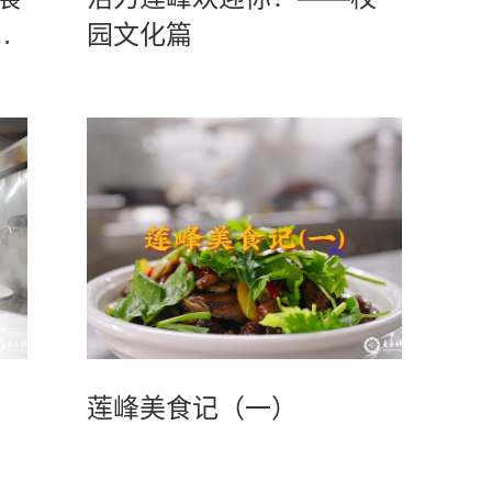
一
园文化篇
莲峰美食记（一）