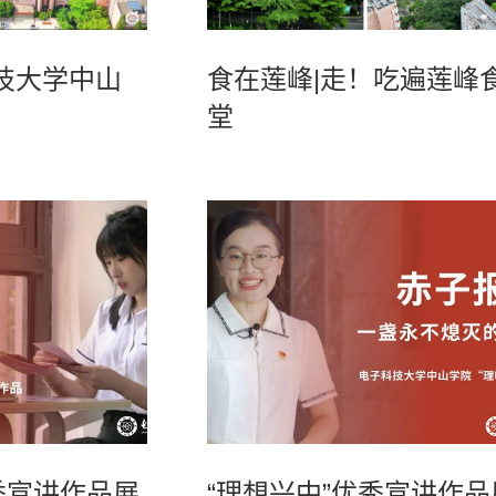
技大学中山
食在莲峰|走！吃遍莲峰
堂
秀宣讲作品展
“理想兴中”优秀宣讲作品