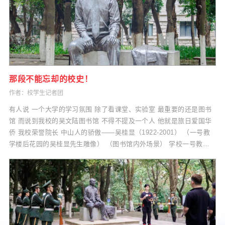
那段不能忘却的校史！
作者：校学生记者团
有人说 一个大学的学习氛围 除了看课堂、实验室 最重要的还是图书
馆 而说到我校的吴文陆图书馆 不得不提及一个人 他就是旅日爱国华
侨 我校荣誉院长 中山人的骄傲——吴桂显（1922-2001） （一号教
学楼后花园的吴桂显先生雕像） （图书馆内外场景） 学校一号教学
楼的后花园里，吴桂显先生的雕像端坐在石椅上，静静地注视着前方
由他捐资兴建，以他父亲名字命名的