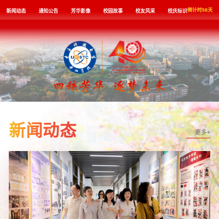
倒计时
98
天
新闻动态
通知公告
芳华影像
校园故事
校友风采
校庆标识
新闻动态
更多+