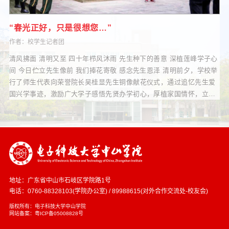
“春光正好，只是很想您…”
作者：校学生记者团
清风拂面 清明又至 四十年栉风沐雨 先生种下的善意 深植莲峰学子心
间 今日伫立先生像前 我们捧花寄敬 感念先生恩泽 清明前夕，学校举
行了师生代表向荣誉院长吴桂显先生铜像献花仪式，通过追忆先生爱
国兴学事迹，激励广大学子感悟先贤办学初心，厚植家国情怀，立志
奋进拼搏，以实际行动传承发扬先生精神。 吴桂显先生像前，国旗护
卫队整齐列队。在深情
地址：广东省中山市石岐区学院路1号
电话：0760-88328103(学院办公室) / 89988615(对外合作交流处-校友会)
版权所有：电子科技大学中山学院
网站备案：粤ICP备05008828号